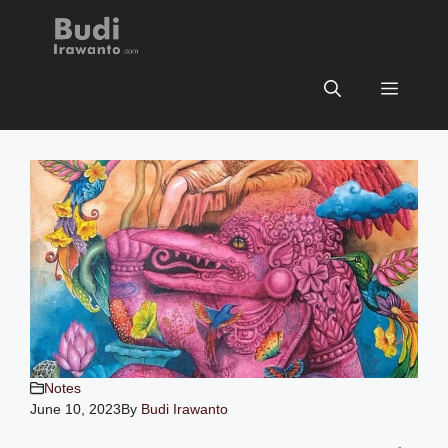
Skip
BUDI IRAWANTO
to
content
Menu
Notes
June 10, 2023
By
Budi Irawanto