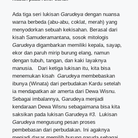
Ada tiga seri lukisan
Garudeya
dengan nuansa
warna berbeda (abu-abu, coklat, merah) yang
menyodorkan sebuah kekisahan. Berasal dari
kisah Samuderamantana, sosok mitologis
Garudeya
digambarkan memiliki kepala, sayap,
ekor dan paruh mirip burung elang, namun
dengan tubuh, tangan, dan kaki layaknya
manusia. Dari ketiga lukisan itu, kita bisa
menemukan kisah
Garudeya
membebaskan
ibunya (Winata) dari perbudakan Kardu setelah
ia mendapatkan air amerta dari Dewa Wisnu.
Sebagai imbalannya, Garudeya menjadi
kendaraan Dewa Wisnu sebagaimana bisa kita
saksikan pada lukisan Garudeya
#3
. Lukisan
Garudeya
mengusung pesan proses
pembebasan dari perbudakan. Ini agaknya
menjadi dasar memilih burung garuda sebagai